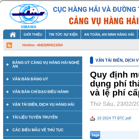
GIỚI THIỆU
TIN TỨC SỰ KIỆN
AN TOÀN, AN NINH HÀNG HẢI
Hotline: +84(0)904113354
VẬN TẢI BIỂN, DỊCH 
ĐẢNG UỶ CẢNG VỤ HÀNG HẢI NGHỆ
AN
Quy định mứ
VĂN BẢN ĐẢNG UỶ
dụng phí th
và lệ phí c
VĂN BẢN CHỈ ĐẠO ĐIỀU HÀNH
Thứ Sáu, 23/02/2
VẬN TẢI BIỂN, DỊCH VỤ HÀNG HẢI
TÀI LIỆU TUYÊN TRUYỀN
10 2024 TT BTC.pdf
CÁC BIỂU MẪU VỀ THỦ TỤC