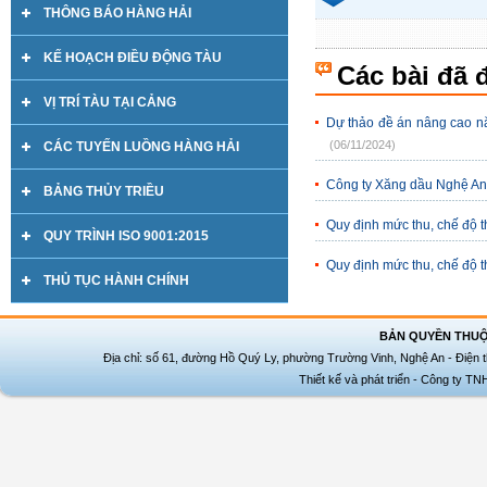
THÔNG BÁO HÀNG HẢI
KẾ HOẠCH ĐIỀU ĐỘNG TÀU
Các bài đã 
VỊ TRÍ TÀU TẠI CẢNG
Dự thảo đề án nâng cao n
(06/11/2024)
CÁC TUYẾN LUỒNG HÀNG HẢI
Công ty Xăng dầu Nghệ An
BẢNG THỦY TRIỀU
Quy định mức thu, chế độ t
QUY TRÌNH ISO 9001:2015
Quy định mức thu, chế độ th
THỦ TỤC HÀNH CHÍNH
BẢN QUYỀN THUỘ
Địa chỉ: số 61, đường Hồ Quý Ly, phường Trường Vinh, Nghệ An - Điện t
Thiết kế và phát triển - Công ty T