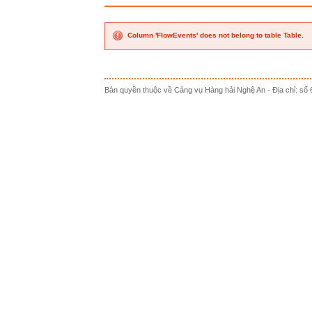
Column 'FlowEvents' does not belong to table Table.
Bản quyền thuộc về Cảng vụ Hàng hải Nghệ An - Địa chỉ: s