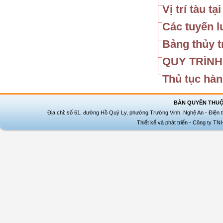
Vị trí tàu tạ
Các tuyến l
Bảng thủy t
QUY TRÌNH 
Thủ tục hàn
BẢN QUYỀN THUỘ
Địa chỉ: số 61, đường Hồ Quý Ly, phường Trường Vinh, Nghệ An - Điện t
Thiết kế và phát triển - Công ty T