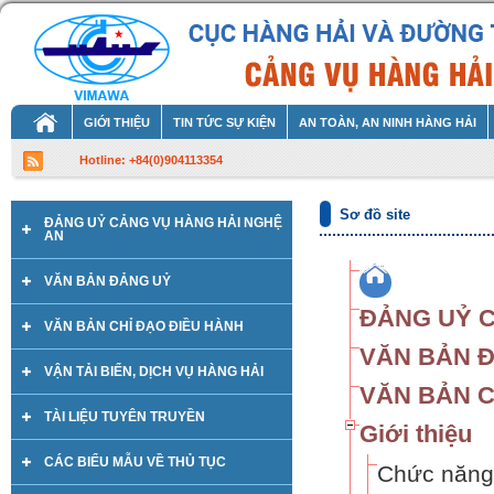
GIỚI THIỆU
TIN TỨC SỰ KIỆN
AN TOÀN, AN NINH HÀNG HẢI
Hotline: +84(0)904113354
Sơ đồ site
ĐẢNG UỶ CẢNG VỤ HÀNG HẢI NGHỆ
AN
VĂN BẢN ĐẢNG UỶ
ĐẢNG UỶ C
VĂN BẢN CHỈ ĐẠO ĐIỀU HÀNH
VĂN BẢN 
VẬN TẢI BIỂN, DỊCH VỤ HÀNG HẢI
VĂN BẢN C
TÀI LIỆU TUYÊN TRUYỀN
Giới thiệu
CÁC BIỂU MẪU VỀ THỦ TỤC
Chức năng