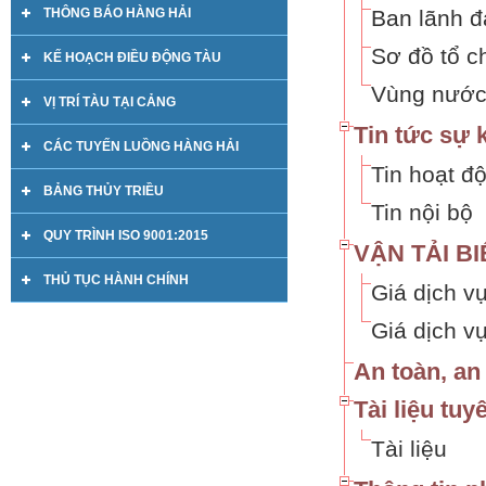
THÔNG BÁO HÀNG HẢI
Ban lãnh đ
Sơ đồ tổ c
KẾ HOẠCH ĐIỀU ĐỘNG TÀU
Vùng nước
VỊ TRÍ TÀU TẠI CẢNG
Tin tức sự 
CÁC TUYẾN LUỒNG HÀNG HẢI
Tin hoạt đ
BẢNG THỦY TRIỀU
Tin nội bộ
QUY TRÌNH ISO 9001:2015
VẬN TẢI BI
THỦ TỤC HÀNH CHÍNH
Giá dịch vụ
Giá dịch v
An toàn, an
Tài liệu tuy
Tài liệu