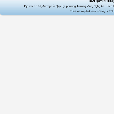
BẢN QUYỀN THUỘ
Địa chỉ: số 61, đường Hồ Quý Ly, phường Trường Vinh, Nghệ An - Điện t
Thiết kế và phát triển - Công ty T