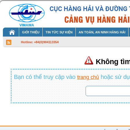
GIỚI THIỆU
TIN TỨC SỰ KIỆN
AN TOÀN, AN NINH HÀNG HẢI
Hotline: +84(0)904113354
Không tìm thấy đường dẫn này
Không tì
Bạn có thể truy cập vào
Bạn có thể truy cập vào
hoặc sử dụng 
hoặc sử dụ
trang chủ
trang chủ