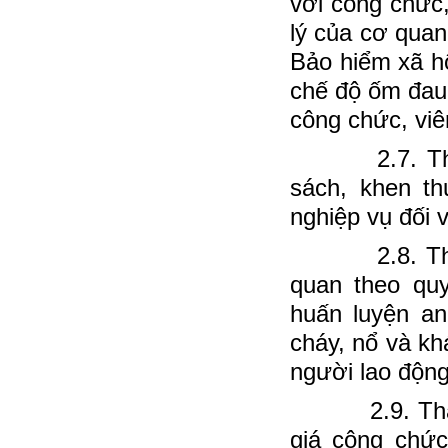
với công chức
lý của cơ quan
Bảo hiểm xã hộ
chế độ ốm đau, 
công chức, viê
2.7. Thực hi
sách, khen th
nghiệp vụ đối 
2.8. Thực hi
quan theo quy
huấn luyện an
cháy, nổ và k
người lao động
2.9. Tham m
giá công chức