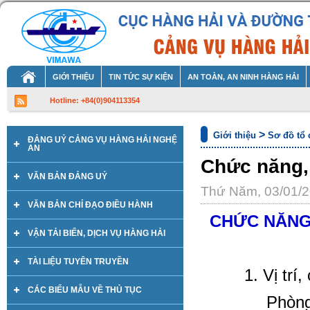
GIỚI THIỆU
TIN TỨC SỰ KIỆN
AN TOÀN, AN NINH HÀNG HẢI
Hotline: +84(0)904113354
>
Giới thiệu
Sơ đồ tổ
ĐẢNG UỶ CẢNG VỤ HÀNG HẢI NGHỆ
AN
Chức năng,
VĂN BẢN ĐẢNG UỶ
Thứ Năm, 03/01/
VĂN BẢN CHỈ ĐẠO ĐIỀU HÀNH
CHỨC NĂNG,
VẬN TẢI BIỂN, DỊCH VỤ HÀNG HẢI
TÀI LIỆU TUYÊN TRUYỀN
1. Vị trí, 
CÁC BIỂU MẪU VỀ THỦ TỤC
Phòng Tổ c