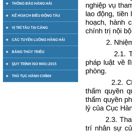
nghiệp vụ tha
THÔNG BÁO HÀNG HẢI
lao động, tiền
KẾ HOẠCH ĐIỀU ĐỘNG TÀU
hoạch, hành c
VỊ TRÍ TÀU TẠI CẢNG
chính trị nội b
CÁC TUYẾN LUỒNG HÀNG HẢI
2. Nhiệm
BẢNG THỦY TRIỀU
2.1. Tham g
pháp luật về 
QUY TRÌNH ISO 9001:2015
phòng.
THỦ TỤC HÀNH CHÍNH
2.2. Chủ trì
thẩm quyền qu
thẩm quyền ph
lý của Cục Hàn
2.3. Tham mư
trí nhân sự c