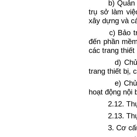
b) Quản lý tà
trụ sở làm việ
xây dựng và cá
c) Bảo trì, b
đến phần mềm 
các trang thiế
d) Chủ trì t
trang thiết bị,
e) Chủ trì x
hoạt động nội 
2.12. Thực hi
2.13. Thực h
3. Cơ cấu 