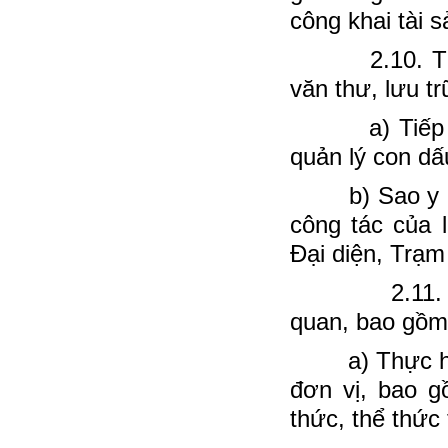
công khai tài 
2.10. Tổ chứ
văn thư, lưu t
a) Tiếp nhận
quản lý con dấ
b) Sao y bản 
công tác của 
Đại diện, Trạm
2.11. Thực 
quan, bao gồm
a) Thực hiện 
đơn vị, bao g
thức, thể thức 