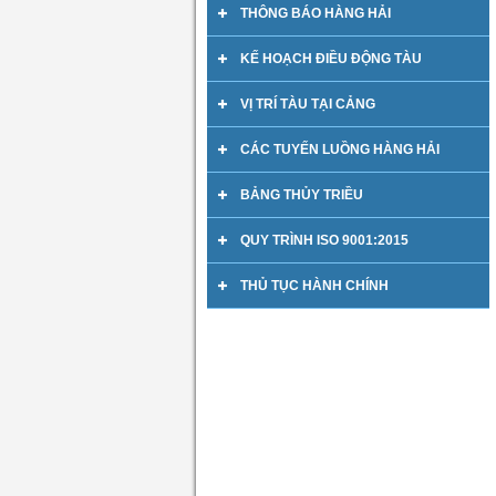
THÔNG BÁO HÀNG HẢI
KẾ HOẠCH ĐIỀU ĐỘNG TÀU
VỊ TRÍ TÀU TẠI CẢNG
CÁC TUYẾN LUỒNG HÀNG HẢI
BẢNG THỦY TRIỀU
QUY TRÌNH ISO 9001:2015
THỦ TỤC HÀNH CHÍNH