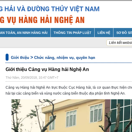
AN TOÀN, AN NINH HÀNG HẢI
THÔNG TIN PHÁP LUẬT
LIÊN HỆ
SƠ ĐỒ SI
Liên kết websi
>
Giới thiệu
Chức năng, nhiệm vụ, quyền hạn
Giới thiệu Cảng vụ Hàng hải Nghệ An
Thứ Năm, 20/09/2018, 10:47 GMT+7
Cảng vụ Hàng hải Nghệ An trực thuộc Cục Hàng hải, là cơ quan thực hiện 
hải tại các cảng biển và vùng nước cảng biển thuộc địa phận tỉnh Nghệ An.