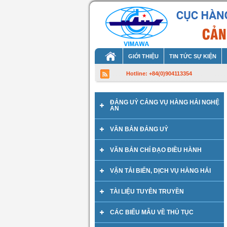
GIỚI THIỆU
TIN TỨC SỰ KIỆN
Hotline: +84(0)904113354
ĐẢNG UỶ CẢNG VỤ HÀNG HẢI NGHỆ
AN
VĂN BẢN ĐẢNG UỶ
VĂN BẢN CHỈ ĐẠO ĐIỀU HÀNH
VẬN TẢI BIỂN, DỊCH VỤ HÀNG HẢI
TÀI LIỆU TUYÊN TRUYỀN
CÁC BIỂU MẪU VỀ THỦ TỤC