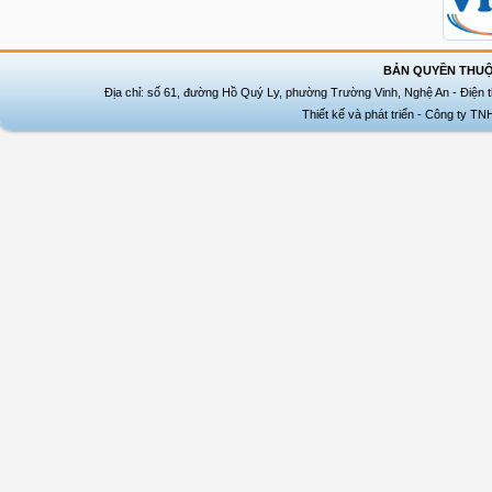
BẢN QUYỀN THUỘ
Địa chỉ: số 61, đường Hồ Quý Ly, phường Trường Vinh, Nghệ An - Điện t
Thiết kế và phát triển - Công ty T