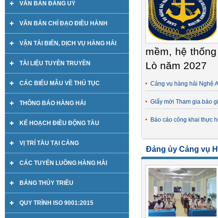
VĂN BẢN ĐẢNG UỶ
VĂN BẢN CHỈ ĐẠO ĐIỀU HÀNH
VẬN TẢI BIỂN, DỊCH VỤ HÀNG HẢI
mềm, hệ thống 
TÀI LIỆU TUYÊN TRUYỀN
Lò năm 2027
CÁC BIỂU MẪU VỀ THỦ TỤC
Cảng vụ hàng hải Nghệ An
Giấy mời Tham gia báo g
THÔNG BÁO HÀNG HẢI
Báo cáo công khai thực h
KẾ HOẠCH ĐIỀU ĐỘNG TÀU
VỊ TRÍ TÀU TẠI CẢNG
Đảng ủy Cảng vụ H
CÁC TUYẾN LUỒNG HÀNG HẢI
BẢNG THỦY TRIỀU
QUY TRÌNH ISO 9001:2015