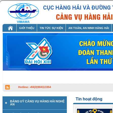
GIỚI THIỆU
TIN TỨC SỰ KIỆN
AN TOÀN, AN NINH HÀNG HẢI
Hotline: +84(0)904113354
Tin hoạt động
ĐẢNG UỶ CẢNG VỤ HÀNG HẢI NGHỆ
AN