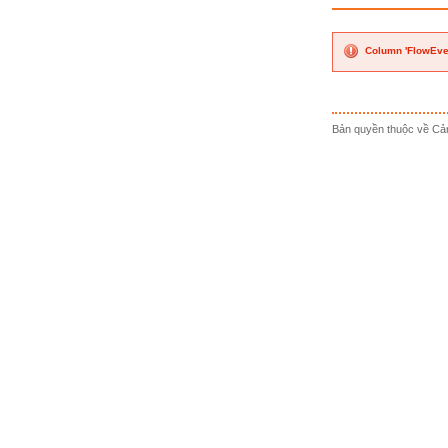
Column 'FlowEven
Bản quyền thuộc về Cản