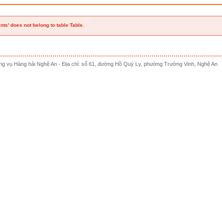
ts' does not belong to table Table.
g vụ Hàng hải Nghệ An - Địa chỉ: số 61, đường Hồ Quý Ly, phường Trường Vinh, Nghệ An