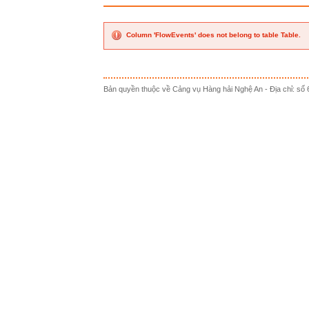
Column 'FlowEvents' does not belong to table Table.
Bản quyền thuộc về Cảng vụ Hàng hải Nghệ An - Địa chỉ: s