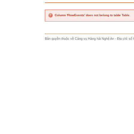
Column 'FlowEvents' does not belong to table Table.
Bản quyền thuộc về Cảng vụ Hàng hải Nghệ An - Địa chỉ: s