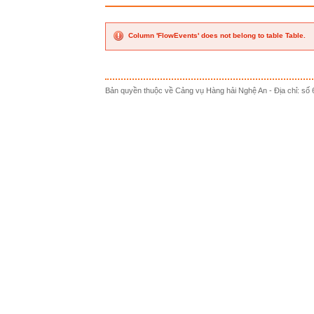
Column 'FlowEvents' does not belong to table Table.
Bản quyền thuộc về Cảng vụ Hàng hải Nghệ An - Địa chỉ: s