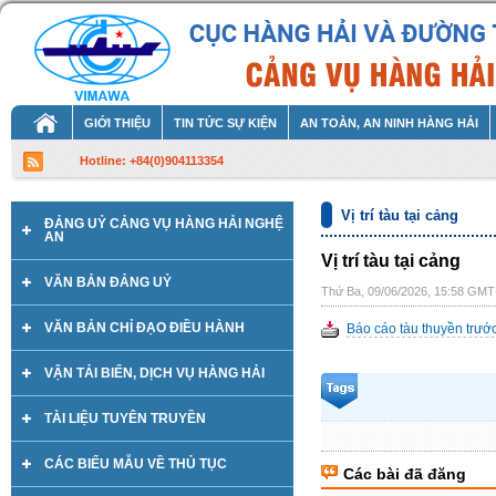
GIỚI THIỆU
TIN TỨC SỰ KIỆN
AN TOÀN, AN NINH HÀNG HẢI
Hotline: +84(0)904113354
Vị trí tàu tại cảng
ĐẢNG UỶ CẢNG VỤ HÀNG HẢI NGHỆ
AN
Vị trí tàu tại cảng
VĂN BẢN ĐẢNG UỶ
Thứ Ba, 09/06/2026, 15:58 GM
VĂN BẢN CHỈ ĐẠO ĐIỀU HÀNH
Báo cáo tàu thuyền tru
VẬN TẢI BIỂN, DỊCH VỤ HÀNG HẢI
TÀI LIỆU TUYÊN TRUYỀN
CÁC BIỂU MẪU VỀ THỦ TỤC
Các bài đã đăng