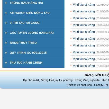
THÔNG BÁO HÀNG HẢI
Vị trí tàu tại cảng
(02/08/202
Vị trí tàu tại cảng
(01/08/202
KẾ HOẠCH ĐIỀU ĐỘNG TÀU
Vị trí tàu tại cảng
(31/07/202
VỊ TRÍ TÀU TẠI CẢNG
Vị trí tàu tại cảng
(30/07/202
Vị trí tàu tại cảng
(29/07/202
CÁC TUYẾN LUỒNG HÀNG HẢI
Vị trí tàu tại cảng
(28/07/202
BẢNG THỦY TRIỀU
Vị trí tàu tại cảng
(27/07/202
Vị trí tàu tại cảng
(26/07/202
QUY TRÌNH ISO 9001:2015
Vị trí tàu tại cảng
(25/07/202
THỦ TỤC HÀNH CHÍNH
Vị trí tàu tại cảng
(24/07/202
BẢN QUYỀN THUỘ
Địa chỉ: số 61, đường Hồ Quý Ly, phường Trường Vinh, Nghệ An - Điện t
Thiết kế và phát triển - Công ty T