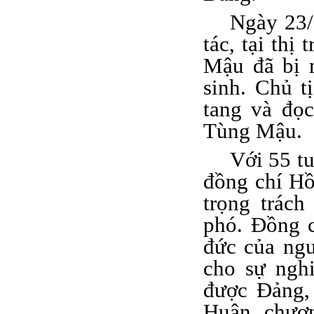
Ngày 23/
tác, tại th
Mậu đã bị 
sinh. Chủ 
tang và đọc
Tùng Mậu.
Với 55 t
đồng chí Hồ
trọng trác
phó. Đồng 
đức của ngư
cho sự ngh
được Đảng,
Huân chươ