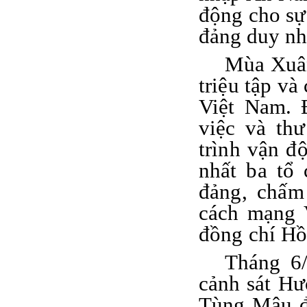
động cho sự
đảng duy nh
Mùa Xuân
triệu tập và
Việt Nam. 
việc và th
trình vận đ
nhất ba tổ
đảng, chấm
cách mạng 
đồng chí H
Tháng 6
cảnh sát H
Tùng Mậu đ