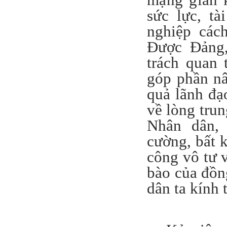
mạng gian 
sức lực, t
nghiệp các
Được Đảng,
trách quan 
góp phần nâ
quả lãnh đạ
về lòng trun
Nhân dân, 
cường, bất k
công vô tư 
bào của đồn
dân ta kính 