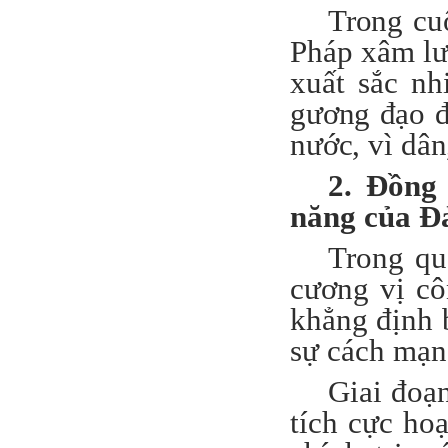
Trong cu
Pháp xâm lư
xuất sắc nh
gương đạo đ
nước, vì dân
2. Đồng
năng của Đ
Trong qu
cương vị c
khẳng định b
sự cách mạng
Giai đoạ
tích cực ho