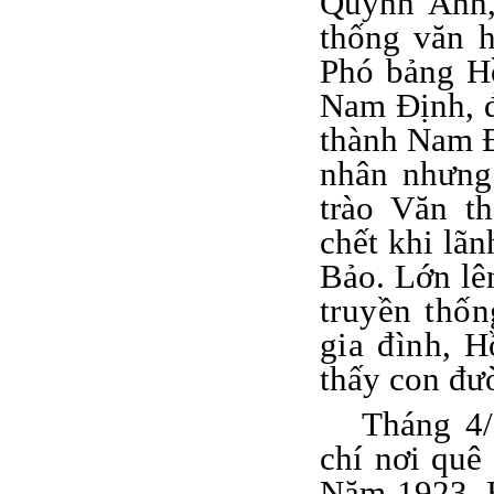
Quỳnh Anh,
thống văn h
Phó bảng H
Nam Định
,
đ
thành Nam Đi
nhân nhưng
trào Văn t
chết
khi lã
Bảo. Lớn lê
truyền thố
gia đình,
Hồ
thấy con đư
Tháng 4
chí nơi quê
Năm 1923, 