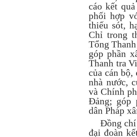
cáo kết qu
phối hợp vớ
thiếu sót, 
Chỉ trong 
Tổng Thanh 
góp phần x
Thanh tra V
của cán bộ,
nhà nước, 
và Chính ph
Đảng; góp 
dân Pháp xâm
Đồng chí
đại đoàn kế