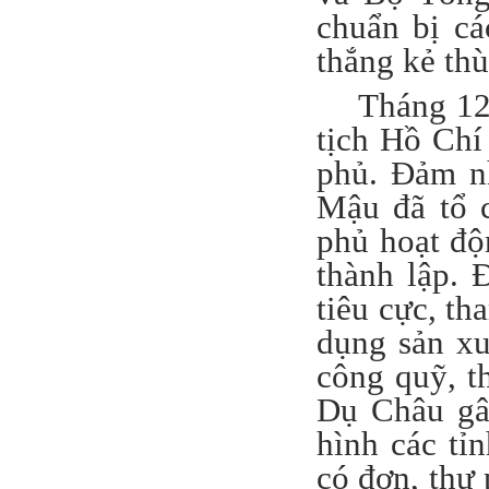
chuẩn bị cá
thắng kẻ thù
Tháng 12
tịch Hồ Chí
phủ. Đảm n
Mậu đã tổ 
phủ hoạt độ
thành lập. 
tiêu cực, th
dụng sản xu
công quỹ, t
Dụ Châu gây
hình các tỉ
có đơn, thư