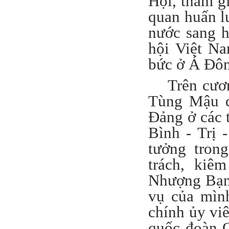
Hội, tham g
quan huấn lu
nước sang h
hội Việt Na
bức ở Á Đô
Trên cươ
Tùng Mậu đ
Đảng ở các 
Bình - Trị -
tưởng tron
trách, kiê
Nhượng Bạn,
vụ của mìn
chính ủy viê
quốc đoàn 