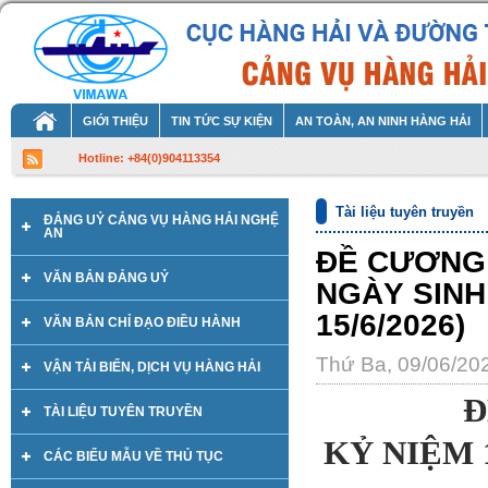
GIỚI THIỆU
TIN TỨC SỰ KIỆN
AN TOÀN, AN NINH HÀNG HẢI
Hotline: +84(0)904113354
Tài liệu tuyên truyền
ĐẢNG UỶ CẢNG VỤ HÀNG HẢI NGHỆ
AN
ĐỀ CƯƠNG 
VĂN BẢN ĐẢNG UỶ
NGÀY SINH 
15/6/2026)
VĂN BẢN CHỈ ĐẠO ĐIỀU HÀNH
Thứ Ba, 09/06/20
VẬN TẢI BIỂN, DỊCH VỤ HÀNG HẢI
Đ
TÀI LIỆU TUYÊN TRUYỀN
KỶ NIỆM 
CÁC BIỂU MẪU VỀ THỦ TỤC