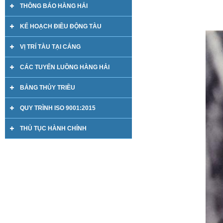
THÔNG BÁO HÀNG HẢI
KẾ HOẠCH ĐIỀU ĐỘNG TÀU
VỊ TRÍ TÀU TẠI CẢNG
CÁC TUYẾN LUỒNG HÀNG HẢI
BẢNG THỦY TRIỀU
QUY TRÌNH ISO 9001:2015
THỦ TỤC HÀNH CHÍNH