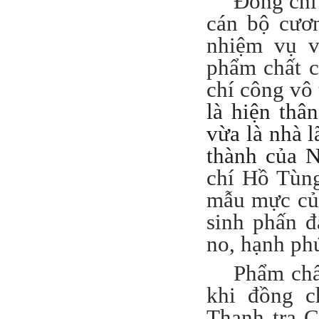
Đồng chí
cán bộ cươn
nhiệm vụ v
phẩm chất c
chí công vô 
là hiện thâ
vừa là nhà l
thành của 
chí Hồ Tùn
mẫu mực của
sinh phấn đ
no, hạnh ph
Phẩm chấ
khi đồng 
Thanh tra C