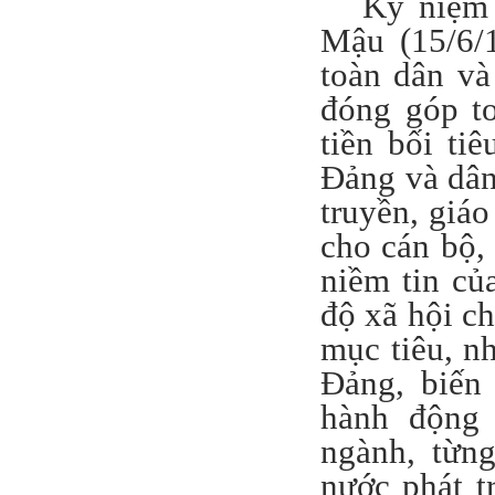
Kỷ niệm
Mậu (15/6/
toàn dân và
đóng góp t
tiền bối ti
Đảng và dân
truyền, giáo
cho cán bộ,
niềm tin củ
độ xã hội ch
mục tiêu, n
Đảng, biến 
hành động 
ngành, từn
nước phát t