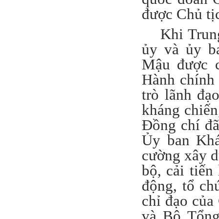
được Chủ tị
Khi Trun
ủy và ủy b
Mậu được c
Hành chính 
trò lãnh đạo
kháng chiến
Đồng chí đã
Ủy ban Khá
cường xây d
bộ, cải tiến
động, tổ ch
chỉ đạo của
và Bộ Tổng