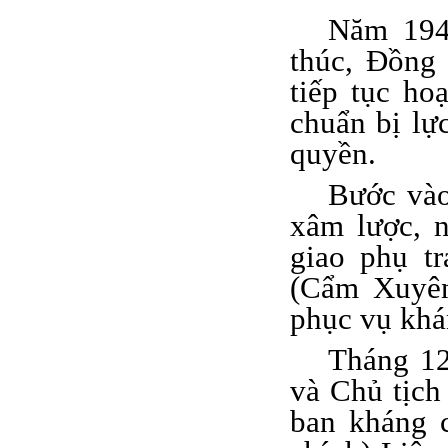
Năm 1941
thúc, Đồng 
tiếp tục ho
chuẩn bị lự
quyền.
Bước vào
xâm lược, 
giao phụ t
(Cẩm Xuyên
phục vụ khá
Tháng 12
và Chủ tịc
ban kháng 