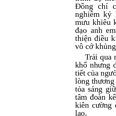
Đồng chí c
nghiêm kỷ 
mưu khiêu k
đạo anh em
thiện điều k
vô cớ khủng
Trải qua 
khổ nhưng 
tiết của ngư
lòng thương
tỏa sáng gi
tâm đoàn kế
kiên cường 
lao.