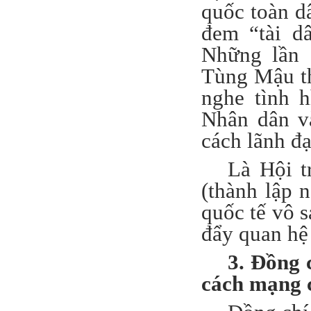
quốc toàn dâ
đem “tài d
Những lần 
Tùng Mậu th
nghe tình 
Nhân dân v
cách lãnh đạ
Là Hội t
(thành lập 
quốc tế vô 
đẩy quan hệ 
3. Đồng
cách mạng 