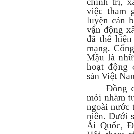
chính trị,
việc tham 
luyện cán b
vận động x
đã thể hiện
mạng. Cống
Mậu là
nhữ
hoạt động c
sản Việt Na
Đồng ch
mỏi nhằm tu
ngoài nước
niên. Dưới 
Ái Quốc, Đ