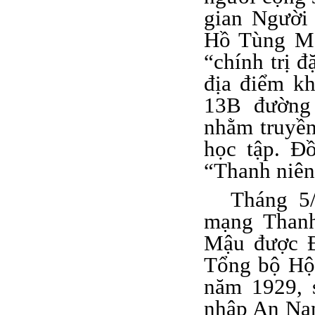
gian Người
Hồ Tùng Mậ
“chính trị 
địa điểm kh
13B đường
nhằm truyền
học tập. Đ
“Thanh niên
Tháng 5
mạng Thanh
Mậu được Đ
Tổng bộ Hộ
năm 1929, 
nhập An Nam