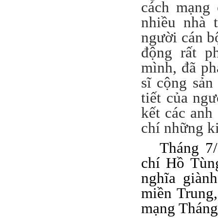
cách mạng 
nhiều nhà 
người cán b
động rất p
mình, đã ph
sĩ cộng sản
tiết của ng
kết các anh
chí những k
Tháng 7
chí Hồ Tùn
nghĩa giàn
miền Trung,
mạng Tháng