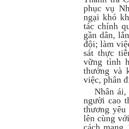
phục vụ Nh
ngại khó kh
tác chính q
gần dân, lắ
đội; làm việ
sát thực ti
vững tình 
thưởng và 
việc, phân đ
Nhân ái,
người cao 
thương yêu
lên cùng vớ
cách mạng. 