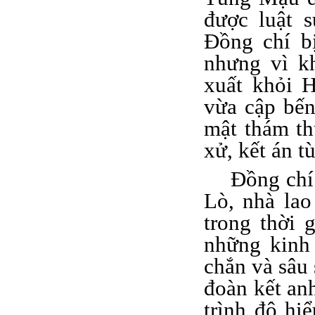
được luật 
Đồng chí b
nhưng vì k
xuất khỏi 
vừa cập bế
mật thám th
xử, kết án t
Đồng chí
Lò, nhà la
trong thời
những kinh
chắn và sâu
đoàn kết an
trình độ hiể