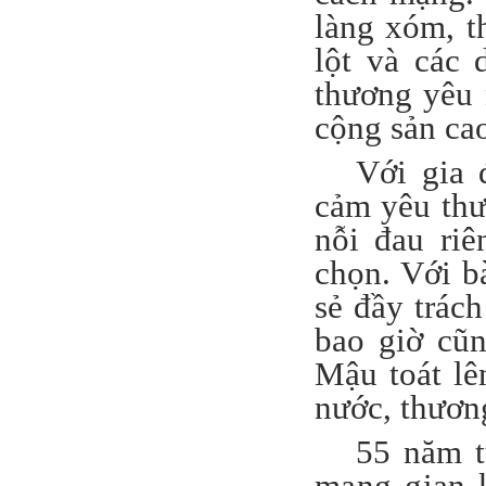
làng xóm, t
lột và các 
thương yêu 
cộng sản ca
Với gia 
cảm yêu thư
nỗi đau ri
chọn. Với b
sẻ đầy trác
bao giờ cũ
Mậu toát lê
nước, thương
55 năm t