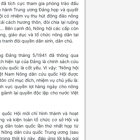
 đã tích cực tham gia phòng trào đấu
hấp hành Trung ương Đảng họp và quyết
ội có nhiệm vụ thu hút đông đảo nông
ải cách hương thôn, đòi chia lại ruộng
.. Bên cạnh đó, Nông hội các cấp còn
ng, giáo dục và tổ chức nông dân tại
 tranh đòi quyền dân sinh, dân chủ.
ơng Đảng tháng 5/1941 đã thông qua
ch hiện tại của Đảng là chính sách cứu
ứu quốc là cốt yếu. Vì vậy: “Nông hội
 Việt Nam Nông dân cứu quốc Hội được
ôn chỉ mục đích, nhiệm vụ chủ yếu là:
nh vực quyền lợi hàng ngày cho nông
giành lại quyền độc lập cho nước Việt
quốc Hội mới chỉ hình thành và hoạt
ng và kiện toàn tổ chức cơ sở Hội và
ng dân toàn quốc lần thứ nhất họp từ
ội Nông dân cứu quốc Trung ương (sau
trong thời kỳ này, đáp ứng lời kêu gọi