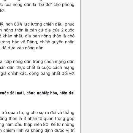
ước của nông dân là “bà đỡ” cho phong
đời.
ỹ, hơn 80% lực lượng chiến đấu, phục
àn nông thôn là căn cứ địa của 2 cuộc
 khăn nhất, địa bàn nông thôn là chỗ
 lượng bảo vệ Đảng, chính quyền nhân
ền đã dựa vào nông dân.
a giai cấp nông dân trong cách mạng dân
hân dân thực chất là cuộc cách mạng
 giá chính xác, công bằng nhất đối với
,
 cuộc đổi mới
công nghiệp hóa, hiện đại
 trò quan trọng cho sự ra đời và thắng
ông thôn là 3 nhân tố quan trọng góp
ững năm đầu thập niên 80. Kể từ những
chiếm lĩnh và khẳng định được vị trí