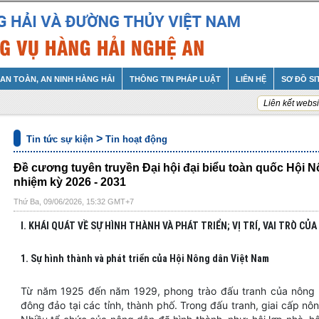
AN TOÀN, AN NINH HÀNG HẢI
THÔNG TIN PHÁP LUẬT
LIÊN HỆ
SƠ ĐỒ SI
Liên kết websi
>
Tin tức sự kiện
Tin hoạt động
Đề cương tuyên truyền Đại hội đại biểu toàn quốc Hội N
nhiệm kỳ 2026 - 2031
Thứ Ba, 09/06/2026, 15:32 GMT+7
I. KHÁI QUÁT VỀ SỰ HÌNH THÀNH VÀ PHÁT TRIỂN; VỊ TRÍ, VAI TRÒ CỦ
1. Sự hình thành và phát triển của Hội Nông dân Việt Nam
Từ năm 1925 đến năm 1929, phong trào đấu tranh của nông 
đông đảo tại các tỉnh, thành phố. Trong đấu tranh, giai cấp nô