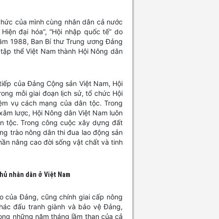
 chức của mình cùng nhân dân cả nước
 Hiện đại hóa”, “Hội nhập quốc tế” do
năm 1988, Ban Bí thư Trung ương Đảng
 tập thể Việt Nam thành Hội Nông dân
 tiếp của Đảng Cộng sản Việt Nam, Hội
ng mỗi giai đoạn lịch sử, tổ chức Hội
iệm vụ cách mạng của dân tộc. Trong
xâm lược, Hội Nông dân Việt Nam luôn
ân tộc. Trong công cuộc xây dựng đất
ng trào nông dân thi đua lao động sản
ần nâng cao đời sống vật chất và tinh
 chủ nhân dân ở Việt Nam
o của Đảng, cũng chính giai cấp nông
hác đấu tranh giành và bảo vệ Đảng,
rong những năm tháng lầm than của cả