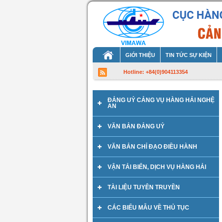
GIỚI THIỆU
TIN TỨC SỰ KIỆN
Hotline: +84(0)904113354
ĐẢNG UỶ CẢNG VỤ HÀNG HẢI NGHỆ
AN
VĂN BẢN ĐẢNG UỶ
VĂN BẢN CHỈ ĐẠO ĐIỀU HÀNH
VẬN TẢI BIỂN, DỊCH VỤ HÀNG HẢI
TÀI LIỆU TUYÊN TRUYỀN
CÁC BIỂU MẪU VỀ THỦ TỤC