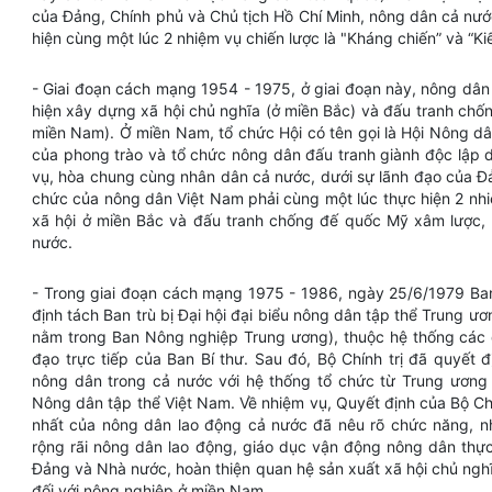
của Đảng, Chính phủ và Chủ tịch Hồ Chí Minh, nông dân cả nướ
hiện cùng một lúc 2 nhiệm vụ chiến lược là "Kháng chiến” và “K
- Giai đoạn cách mạng 1954 - 1975, ở giai đoạn này, nông dân
hiện xây dựng xã hội chủ nghĩa (ở miền Bắc) và đấu tranh chố
miền Nam). Ở miền Nam, tổ chức Hội có tên gọi là Hội Nông dân
của phong trào và tổ chức nông dân đấu tranh giành độc lập d
vụ, hòa chung cùng nhân dân cả nước, dưới sự lãnh đạo của Đả
chức của nông dân Việt Nam phải cùng một lúc thực hiện 2 nhi
xã hội ở miền Bắc và đấu tranh chống đế quốc Mỹ xâm lược, 
nước.
- Trong giai đoạn cách mạng 1975 - 1986, ngày 25/6/1979 Ba
định tách Ban trù bị Đại hội đại biểu nông dân tập thể Trung ư
nằm trong Ban Nông nghiệp Trung ương), thuộc hệ thống các 
đạo trực tiếp của Ban Bí thư. Sau đó, Bộ Chính trị đã quyết 
nông dân trong cả nước với hệ thống tổ chức từ Trung ương đ
Nông dân tập thể Việt Nam. Về nhiệm vụ, Quyết định của Bộ Chí
nhất của nông dân lao động cả nước đã nêu rõ chức năng, nh
rộng rãi nông dân lao động, giáo dục vận động nông dân thực
Đảng và Nhà nước, hoàn thiện quan hệ sản xuất xã hội chủ nghĩ
đối với nông nghiệp ở miền Nam...