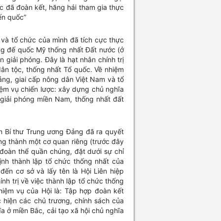
c đã đoàn kết, hăng hái tham gia thực
iến quốc”
 và tổ chức của mình đã tích cực thực
ng đế quốc Mỹ thống nhất Đất nước (ở
 giải phóng. Đây là hạt nhân chính trị
ân tộc, thống nhất Tổ quốc. Về nhiệm
ng, giai cấp nông dân Việt Nam và tổ
ệm vụ chiến lược: xây dựng chủ nghĩa
giải phóng miền Nam, thống nhất đất
n Bí thư Trung ương Đảng đã ra quyết
ơng thành một cơ quan riêng (trước đây
đoàn thể quần chúng, đặt dưới sự chỉ
định thành lập tổ chức thống nhất của
ến cơ sở và lấy tên là Hội Liên hiệp
nh trị về việc thành lập tổ chức thống
iệm vụ của Hội là: Tập hợp đoàn kết
 hiện các chủ trương, chính sách của
a ở miền Bắc, cải tạo xã hội chủ nghĩa