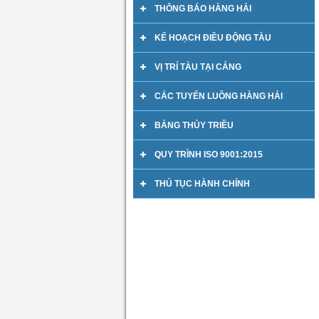
THÔNG BÁO HÀNG HẢI
KẾ HOẠCH ĐIỀU ĐỘNG TÀU
VỊ TRÍ TÀU TẠI CẢNG
CÁC TUYẾN LUỒNG HÀNG HẢI
BẢNG THỦY TRIỀU
QUY TRÌNH ISO 9001:2015
THỦ TỤC HÀNH CHÍNH