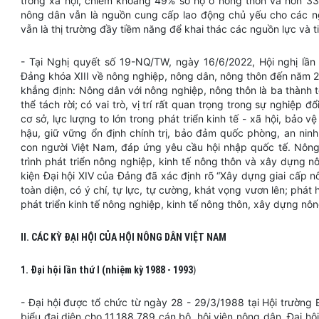
trong xã hội, chiếm khoảng 49% số hộ ở nông thôn và hơn 33%
nông dân vẫn là nguồn cung cấp lao động chủ yếu cho các ng
vẫn là thị trường đầy tiềm năng để khai thác các nguồn lực và t
- Tại Nghị quyết số 19-NQ/TW, ngày 16/6/2022, Hội nghị l
Đảng khóa XIII về nông nghiệp, nông dân, nông thôn đến năm 
khẳng định: Nông dân với nông nghiệp, nông thôn là ba thành t
thể tách rời; có vai trò, vị trí rất quan trọng trong sự nghiệp 
cơ sở, lực lượng to lớn trong phát triển kinh tế - xã hội, bảo vệ
hậu, giữ vững ổn định chính trị, bảo đảm quốc phòng, an ninh,
con người Việt Nam, đáp ứng yêu cầu hội nhập quốc tế. Nông 
trình phát triển nông nghiệp, kinh tế nông thôn và xây dựng n
kiện Đại hội XIV của Đảng đã xác định rõ “Xây dựng giai cấp n
toàn diện, có ý chí, tự lực, tự cường, khát vọng vươn lên; phát
phát triển kinh tế nông nghiệp, kinh tế nông thôn, xây dựng nô
II. CÁC KỲ ĐẠI HỘI CỦA HỘI NÔNG DÂN VIỆT NAM
)
1. Đại hội lần thứ I (nhiệm kỳ 1988 - 1993
- Đại hội được tổ chức từ ngày 28 - 29/3/1988 tại Hội trường 
biểu đại diện cho 11.188.789 cán bộ, hội viên nông dân. Đại 