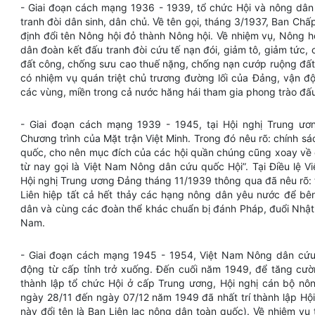
- Giai đoạn cách mạng 1936 - 1939, tổ chức Hội và nông dân
tranh đòi dân sinh, dân chủ. Về tên gọi, tháng 3/1937, Ban C
định đổi tên Nông hội đỏ thành Nông hội. Về nhiệm vụ, Nông h
dân đoàn kết đấu tranh đòi cứu tế nạn đói, giảm tô, giảm tức, c
đất công, chống sưu cao thuế nặng, chống nạn cướp ruộng đất.
có nhiệm vụ quán triệt chủ trương đường lối của Đảng, vận độ
các vùng, miền trong cả nước hăng hái tham gia phong trào đấu
- Giai đoạn cách mạng 1939 - 1945, tại Hội nghị Trung ư
Chương trình của Mặt trận Việt Minh. Trong đó nêu rõ: chính sá
quốc, cho nên mục đích của các hội quần chúng cũng xoay về c
từ nay gọi là Việt Nam Nông dân cứu quốc Hội”. Tại Điều lệ
Hội nghị Trung ương Đảng tháng 11/1939 thông qua đã nêu rõ: t
Liên hiệp tất cả hết thảy các hạng nông dân yêu nước để bê
dân và cùng các đoàn thể khác chuẩn bị đánh Pháp, đuổi Nhật 
Nam.
- Giai đoạn cách mạng 1945 - 1954, Việt Nam Nông dân cứu 
động từ cấp tỉnh trở xuống. Đến cuối năm 1949, để tăng cườ
thành lập tổ chức Hội ở cấp Trung ương, Hội nghị cán bộ nô
ngày 28/11 đến ngày 07/12 năm 1949 đã nhất trí thành lập H
này đổi tên là Ban Liên lạc nông dân toàn quốc). Về nhiệm vụ 