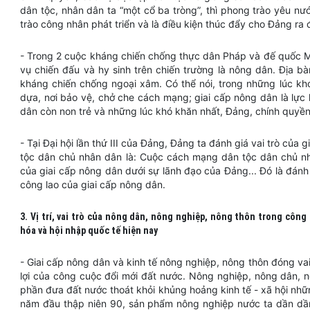
dân tộc, nhân dân ta “một cổ ba tròng”, thì phong trào yêu n
trào công nhân phát triển và là điều kiện thúc đẩy cho Đảng ra 
- Trong 2 cuộc kháng chiến chống thực dân Pháp và đế quốc M
vụ chiến đấu và hy sinh trên chiến trường là nông dân. Địa b
kháng chiến chống ngoại xâm. Có thể nói, trong những lúc khó
dựa, nơi bảo vệ, chở che cách mạng; giai cấp nông dân là lực
dân còn non trẻ và những lúc khó khăn nhất, Đảng, chính quy
- Tại Đại hội lần thứ III của Đảng, Đảng ta đánh giá vai trò củ
tộc dân chủ nhân dân là: Cuộc cách mạng dân tộc dân chủ n
của giai cấp nông dân dưới sự lãnh đạo của Đảng... Đó là đánh
công lao của giai cấp nông dân.
3. Vị trí, vai trò của nông dân, nông nghiệp, nông thôn trong công
hóa và hội nhập quốc tế hiện nay
- Giai cấp nông dân và kinh tế nông nghiệp, nông thôn đóng vai
lợi của công cuộc đổi mới đất nước. Nông nghiệp, nông dân, n
phần đưa đất nước thoát khỏi khủng hoảng kinh tế - xã hội nh
năm đầu thập niên 90, sản phẩm nông nghiệp nước ta dần dần 