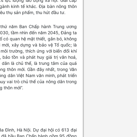
 lực lượng lao động xã hội. Giai cấp
ành kinh tế khác. Địa bàn nông thôn
iêu thụ sản phẩm, thu hút đầu tư.
ần thứ năm Ban Chấp hành Trung ương
2030, tầm nhìn đến năm 2045, Đảng ta
ố có quan hệ mật thiết, gắn bó, không
đổi mới, xây dựng và bảo vệ Tổ quốc; là
 môi trường, thích ứng với biến đổi khí
 bảo tồn và phát huy giá trị văn hoá,
dân là chủ thể, là trung tâm của quá
ông thôn mới. Gần đây nhất, trong Văn
ông dân Việt Nam văn minh, phát triển
 huy vai trò chủ thể của nông dân trong
ng thôn mới”.
Ba Đình, Hà Nội. Dự đại hội có 613 đại
hội đã bầu Ban Chấp hành gồm 95 đồng