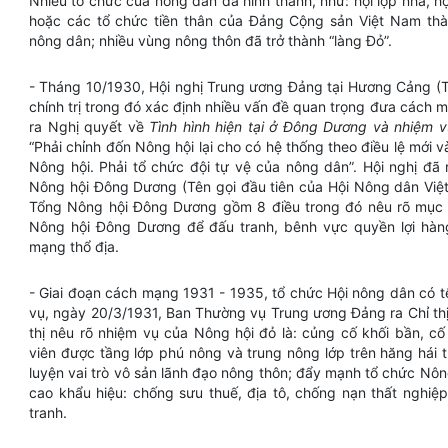
Nhiều tổ chức của nông dân đã hình thành, như: hội lợp nhà, h
hoặc các tổ chức tiền thân của Đảng Cộng sản Việt Nam thà
nông dân; nhiều vùng nông thôn đã trở thành “làng Đỏ”.
- Tháng 10/1930, Hội nghị Trung ương Đảng tại Hương Cảng (
chính trị trong đó xác định nhiều vấn đề quan trọng đưa cách mạ
ra Nghị quyết về
Tình hình hiện tại ở Đông Dương và nhiệm 
“Phải chỉnh đốn Nông hội lại cho có hệ thống theo điều lệ mới
Nông hội. Phải tổ chức đội tự vệ của nông dân”. Hội nghị đã 
Nông hội Đông Dương (Tên gọi đầu tiên của Hội Nông dân Việ
Tổng Nông hội Đông Dương gồm 8 điều trong đó nêu rõ mục 
Nông hội Đông Dương để đấu tranh, bênh vực quyền lợi hàn
mạng thổ địa.
- Giai đoạn cách mạng 1931 - 1935, tổ chức Hội nông dân có t
vụ, ngày 20/3/1931, Ban Thường vụ Trung ương Đảng ra Chỉ thị
thị nêu rõ nhiệm vụ của Nông hội đỏ là: củng cố khối bần, cố
viên được tầng lớp phú nông và trung nông lớp trên hăng hái 
luyện vai trò vô sản lãnh đạo nông thôn; đẩy mạnh tổ chức Nôn
cao khẩu hiệu: chống sưu thuế, địa tô, chống nạn thất nghiệ
tranh.