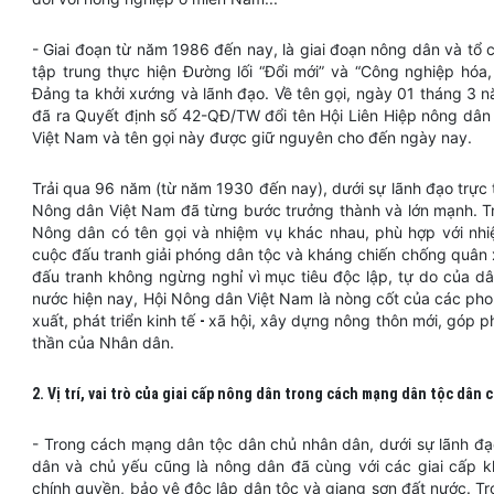
- Giai đoạn từ năm 1986 đến nay, là giai đoạn nông dân và tổ
tập trung thực hiện Đường lối “Đổi mới” và “Công nghiệp hóa,
Đảng ta khởi xướng và lãnh đạo. Về tên gọi, ngày 01 tháng 3 
đã ra Quyết định số 42-QĐ/TW đổi tên Hội Liên Hiệp nông dân
Việt Nam và tên gọi này được giữ nguyên cho đến ngày nay.
Trải qua 96 năm (từ năm 1930 đến nay), dưới sự lãnh đạo trực
Nông dân Việt Nam đã từng bước trưởng thành và lớn mạnh. Tro
Nông dân có tên gọi và nhiệm vụ khác nhau, phù hợp với nh
cuộc đấu tranh giải phóng dân tộc và kháng chiến chống quân 
đấu tranh không ngừng nghỉ vì mục tiêu độc lập, tự do của d
nước hiện nay, Hội Nông dân Việt Nam là nòng cốt của các pho
xuất, phát triển kinh tế
xã hội, xây dựng nông thôn mới, góp ph
-
thần của Nhân dân.
2. Vị trí, vai trò của giai cấp nông dân trong cách mạng dân tộc dân
- Trong cách mạng dân tộc dân chủ nhân dân, dưới sự lãnh đạ
dân và chủ yếu cũng là nông dân đã cùng với các giai cấp k
chính quyền, bảo vệ độc lập dân tộc và giang sơn đất nước. T