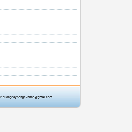
l:
duongdaynongcvhhna@gmail.com