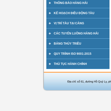
THÔNG BÁO HÀNG HẢI
KẾ HOẠCH ĐIỀU ĐỘNG TÀU
VỊ TRÍ TÀU TẠI CẢNG
CÁC TUYẾN LUỒNG HÀNG HẢI
BẢNG THỦY TRIỀU
QUY TRÌNH ISO 9001:2015
THỦ TỤC HÀNH CHÍNH
Địa chỉ: số 61, đường Hồ Quý Ly, p