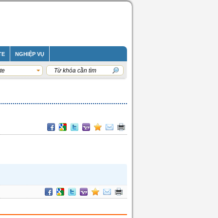
TE
NGHIỆP VỤ
te