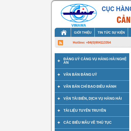
GIỚI THIỆU
TIN TỨC SỰ KIỆN
Hotline: +84(0)904113354
ĐẢNG UỶ CẢNG VỤ HÀNG HẢI NGHỆ
AN
VĂN BẢN ĐẢNG UỶ
VĂN BẢN CHỈ ĐẠO ĐIỀU HÀNH
VẬN TẢI BIỂN, DỊCH VỤ HÀNG HẢI
TÀI LIỆU TUYÊN TRUYỀN
CÁC BIỂU MẪU VỀ THỦ TỤC