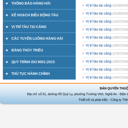
THÔNG BÁO HÀNG HẢI
Vị trí tàu tại cảng
(02/08/202
Vị trí tàu tại cảng
(01/08/202
KẾ HOẠCH ĐIỀU ĐỘNG TÀU
Vị trí tàu tại cảng
(31/07/202
VỊ TRÍ TÀU TẠI CẢNG
Vị trí tàu tại cảng
(30/07/202
Vị trí tàu tại cảng
(29/07/202
CÁC TUYẾN LUỒNG HÀNG HẢI
Vị trí tàu tại cảng
(28/07/202
BẢNG THỦY TRIỀU
Vị trí tàu tại cảng
(27/07/202
Vị trí tàu tại cảng
(26/07/202
QUY TRÌNH ISO 9001:2015
Vị trí tàu tại cảng
(25/07/202
THỦ TỤC HÀNH CHÍNH
Vị trí tàu tại cảng
(24/07/202
BẢN QUYỀN THUỘ
Địa chỉ: số 61, đường Hồ Quý Ly, phường Trường Vinh, Nghệ An - Điện t
Thiết kế và phát triển - Công ty T