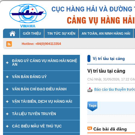
GIỚI THIỆU
TIN TỨC SỰ KIỆN
AN TOÀN, AN NINH HÀNG HẢI
Hotline: +84(0)904113354
Vị trí tàu tại cảng
ĐẢNG UỶ CẢNG VỤ HÀNG HẢI NGHỆ
AN
Vị trí tàu tại cảng
VĂN BẢN ĐẢNG UỶ
Chủ Nhật, 31/05/2026, 17:22 G
VĂN BẢN CHỈ ĐẠO ĐIỀU HÀNH
Báo cáo tàu thuyền tru
VẬN TẢI BIỂN, DỊCH VỤ HÀNG HẢI
TÀI LIỆU TUYÊN TRUYỀN
CÁC BIỂU MẪU VỀ THỦ TỤC
Các bài đã đăng