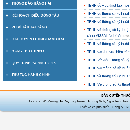
THÔNG BÁO HÀNG HẢI
TBHH về việc thiết lập mới
TBHH về thông số kỹ thuậ
KẾ HOẠCH ĐIỀU ĐỘNG TÀU
TBHH về thông số kỹ thuật
VỊ TRÍ TÀU TẠI CẢNG
TBHH về thông số kỹ thuật 
cảng VISSAI- Nghệ An
(20/
CÁC TUYẾN LUỒNG HÀNG HẢI
TBHH về thông số kỹ thuật
BẢNG THỦY TRIỀU
TBHH v/v khu vực biển cấm
TBHH Về việc Thông số kỹ 
QUY TRÌNH ISO 9001:2015
TBHH v/v thông số kỹ thuậ
THỦ TỤC HÀNH CHÍNH
TBHH về thông số Kỹ thuật
TBHH Về thông số Kỹ thuật
BẢN QUYỀN THUỘ
Địa chỉ: số 61, đường Hồ Quý Ly, phường Trường Vinh, Nghệ An - Điện t
Thiết kế và phát triển - Công ty T