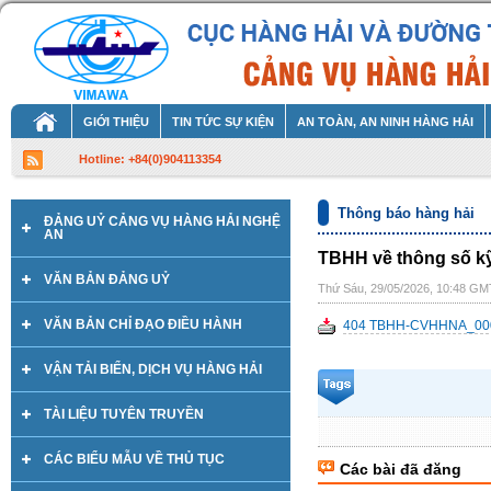
GIỚI THIỆU
TIN TỨC SỰ KIỆN
AN TOÀN, AN NINH HÀNG HẢI
Hotline: +84(0)904113354
Thông báo hàng hải
ĐẢNG UỶ CẢNG VỤ HÀNG HẢI NGHỆ
AN
TBHH về thông số kỹ
VĂN BẢN ĐẢNG UỶ
Thứ Sáu, 29/05/2026, 10:48 G
VĂN BẢN CHỈ ĐẠO ĐIỀU HÀNH
404 TBHH-CVHHNA_000
VẬN TẢI BIỂN, DỊCH VỤ HÀNG HẢI
TÀI LIỆU TUYÊN TRUYỀN
CÁC BIỂU MẪU VỀ THỦ TỤC
Các bài đã đăng