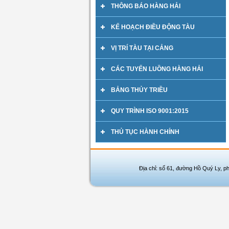
THÔNG BÁO HÀNG HẢI
KẾ HOẠCH ĐIỀU ĐỘNG TÀU
VỊ TRÍ TÀU TẠI CẢNG
CÁC TUYẾN LUỒNG HÀNG HẢI
BẢNG THỦY TRIỀU
QUY TRÌNH ISO 9001:2015
THỦ TỤC HÀNH CHÍNH
Địa chỉ: số 61, đường Hồ Quý Ly, p