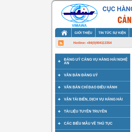
GIỚI THIỆU
TIN TỨC SỰ KIỆN
Hotline: +84(0)904113354
ĐẢNG UỶ CẢNG VỤ HÀNG HẢI NGHỆ
AN
VĂN BẢN ĐẢNG UỶ
VĂN BẢN CHỈ ĐẠO ĐIỀU HÀNH
VẬN TẢI BIỂN, DỊCH VỤ HÀNG HẢI
TÀI LIỆU TUYÊN TRUYỀN
CÁC BIỂU MẪU VỀ THỦ TỤC