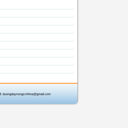
l:
duongdaynongcvhhna@gmail.com