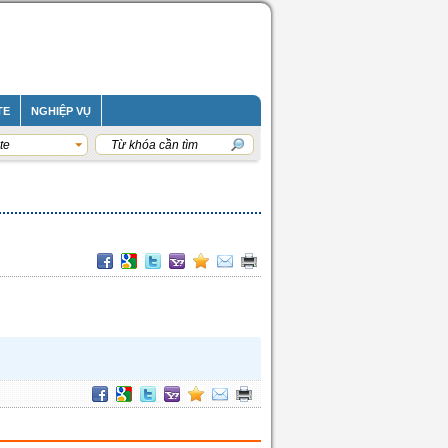
TE
NGHIỆP VỤ
te