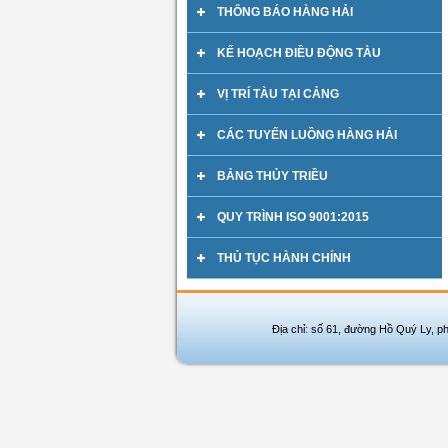
THÔNG BÁO HÀNG HẢI
KẾ HOẠCH ĐIỀU ĐỘNG TÀU
VỊ TRÍ TÀU TẠI CẢNG
CÁC TUYẾN LUỒNG HÀNG HẢI
BẢNG THỦY TRIỀU
QUY TRÌNH ISO 9001:2015
THỦ TỤC HÀNH CHÍNH
Địa chỉ: số 61, đường Hồ Quý Ly, p