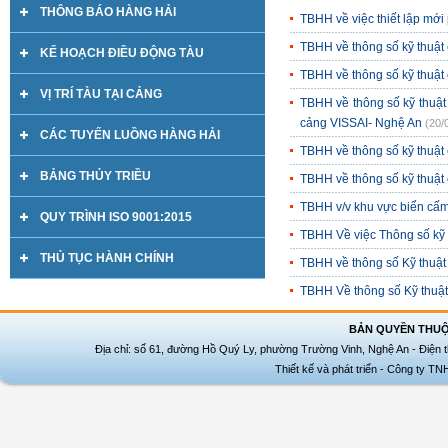
THÔNG BÁO HÀNG HẢI
TBHH về việc thiết lập mới
TBHH về thông số kỹ thuậ
KẾ HOẠCH ĐIỀU ĐỘNG TÀU
TBHH về thông số kỹ thuật
VỊ TRÍ TÀU TẠI CẢNG
TBHH về thông số kỹ thuật 
cảng VISSAI- Nghệ An
(20/
CÁC TUYẾN LUỒNG HÀNG HẢI
TBHH về thông số kỹ thuật
BẢNG THỦY TRIỀU
TBHH về thông số kỹ thuật
TBHH v/v khu vực biển cấm
QUY TRÌNH ISO 9001:2015
TBHH Về việc Thông số kỹ 
THỦ TỤC HÀNH CHÍNH
TBHH về thông số Kỹ thuật
TBHH Về thông số Kỹ thuật
BẢN QUYỀN THUỘ
Địa chỉ: số 61, đường Hồ Quý Ly, phường Trường Vinh, Nghệ An - Điện t
Thiết kế và phát triển - Công ty T