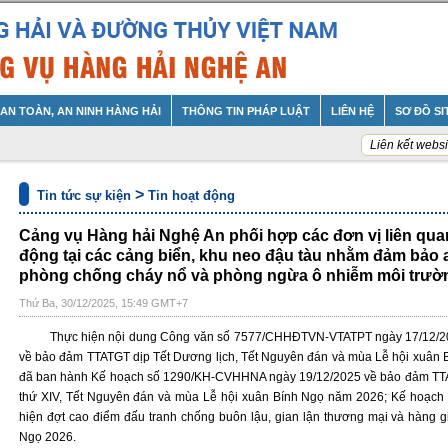
AN TOÀN, AN NINH HÀNG HẢI
THÔNG TIN PHÁP LUẬT
LIÊN HỆ
SƠ ĐỒ SI
Liên kết websi
>
Tin tức sự kiện
Tin hoạt động
Cảng vụ Hàng hải Nghệ An phối hợp các đơn vị liên quan
động tại các cảng biển, khu neo đậu tàu nhằm đảm bảo a
phòng chống cháy nổ và phòng ngừa ô nhiễm môi trườ
Thứ Ba, 30/12/2025, 15:49 GMT+7
Thực hiện nội dung Công văn số 7577/CHHĐTVN-VTATPT ngày 17/12/202
về bảo đảm TTATGT dịp Tết Dương lịch, Tết Nguyên đán và mùa Lễ hội xuân
đã ban hành Kế hoạch số 1290/KH-CVHHNA ngày 19/12/2025 về bảo đảm TTATG
thứ XIV, Tết Nguyên đán và mùa Lễ hội xuân Bính Ngọ năm 2026; Kế hoạc
hiện đợt cao điểm đấu tranh chống buôn lậu, gian lận thương mại và hàng g
Ngọ 2026.