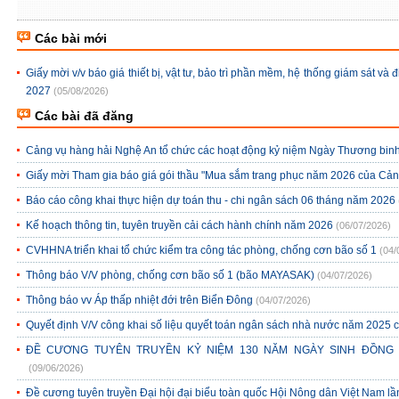
Các bài mới
Giấy mời v/v báo giá thiết bị, vật tư, bảo trì phần mềm, hệ thống giám sát v
2027
(05/08/2026)
Các bài đã đăng
Cảng vụ hàng hải Nghệ An tổ chức các hoạt động kỷ niệm Ngày Thương binh -
Giấy mời Tham gia báo giá gói thầu "Mua sắm trang phục năm 2026 của Cả
Báo cáo công khai thực hiện dự toán thu - chi ngân sách 06 tháng năm 2026
Kế hoạch thông tin, tuyên truyền cải cách hành chính năm 2026
(06/07/2026)
CVHHNA triển khai tổ chức kiểm tra công tác phòng, chống cơn bão số 1
(04/
Thông báo V/V phòng, chống cơn bão số 1 (bão MAYASAK)
(04/07/2026)
Thông báo vv Áp thấp nhiệt đới trên Biển Đông
(04/07/2026)
Quyết định V/V công khai số liệu quyết toán ngân sách nhà nước năm 2025
ĐỀ CƯƠNG TUYÊN TRUYỀN KỶ NIỆM 130 NĂM NGÀY SINH ĐỒNG CHÍ
(09/06/2026)
Đề cương tuyên truyền Đại hội đại biểu toàn quốc Hội Nông dân Việt Nam lần