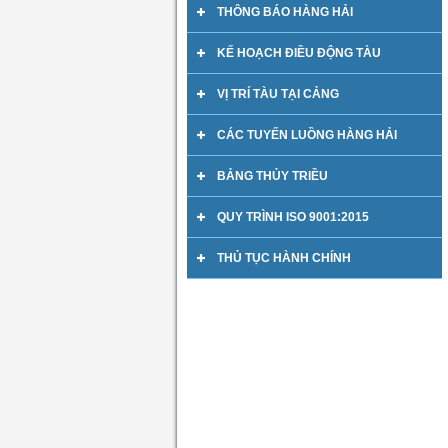
THÔNG BÁO HÀNG HẢI
KẾ HOẠCH ĐIỀU ĐỘNG TÀU
VỊ TRÍ TÀU TẠI CẢNG
CÁC TUYẾN LUỒNG HÀNG HẢI
BẢNG THỦY TRIỀU
QUY TRÌNH ISO 9001:2015
THỦ TỤC HÀNH CHÍNH