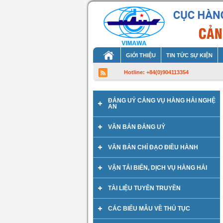
GIỚI THIỆU
TIN TỨC SỰ KIỆN
Hotline: +84(0)904113354
ĐẢNG UỶ CẢNG VỤ HÀNG HẢI NGHỆ
AN
VĂN BẢN ĐẢNG UỶ
VĂN BẢN CHỈ ĐẠO ĐIỀU HÀNH
VẬN TẢI BIỂN, DỊCH VỤ HÀNG HẢI
TÀI LIỆU TUYÊN TRUYỀN
CÁC BIỂU MẪU VỀ THỦ TỤC