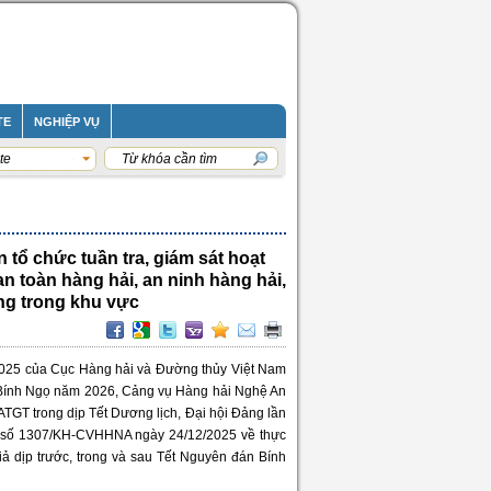
TE
NGHIỆP VỤ
te
 tổ chức tuần tra, giám sát hoạt
n toàn hàng hải, an ninh hàng hải,
ng trong khu vực
5 của Cục Hàng hải và Đường thủy Việt Nam
 Bính Ngọ năm 2026, Cảng vụ Hàng hải Nghệ An
T trong dịp Tết Dương lịch, Đại hội Đảng lần
h số 1307/KH-CVHHNA ngày 24/12/2025 về thực
iả dịp trước, trong và sau Tết Nguyên đán Bính