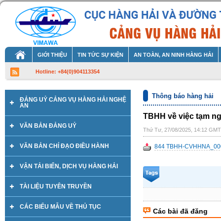
GIỚI THIỆU
TIN TỨC SỰ KIỆN
AN TOÀN, AN NINH HÀNG HẢI
Hotline: +84(0)904113354
Thông báo hàng hải
ĐẢNG UỶ CẢNG VỤ HÀNG HẢI NGHỆ
AN
TBHH về việc tạm ng
VĂN BẢN ĐẢNG UỶ
Thứ Tư, 27/08/2025, 14:12 GM
VĂN BẢN CHỈ ĐẠO ĐIỀU HÀNH
844 TBHH-CVHHNA_000
VẬN TẢI BIỂN, DỊCH VỤ HÀNG HẢI
TÀI LIỆU TUYÊN TRUYỀN
CÁC BIỂU MẪU VỀ THỦ TỤC
Các bài đã đăng