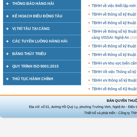
THÔNG BÁO HÀNG HẢI
TBHH về việc thiết lập mới
TBHH về thông số kỹ thuậ
KẾ HOẠCH ĐIỀU ĐỘNG TÀU
TBHH về thông số kỹ thuật
VỊ TRÍ TÀU TẠI CẢNG
TBHH về thông số kỹ thuật 
cảng VISSAI- Nghệ An
(20/
CÁC TUYẾN LUỒNG HÀNG HẢI
TBHH về thông số kỹ thuật
BẢNG THỦY TRIỀU
TBHH về thông số kỹ thuật
TBHH v/v khu vực biển cấm
QUY TRÌNH ISO 9001:2015
TBHH Về việc Thông số kỹ 
THỦ TỤC HÀNH CHÍNH
TBHH v/v thông số kỹ thuậ
TBHH về thông số Kỹ thuật
BẢN QUYỀN THUỘ
Địa chỉ: số 61, đường Hồ Quý Ly, phường Trường Vinh, Nghệ An - Điện t
Thiết kế và phát triển - Công ty T