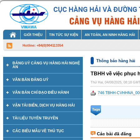
GIỚI THIỆU
TIN TỨC SỰ KIỆN
AN TOÀN, AN NINH HÀNG HẢI
Hotline: +84(0)904113354
Thông báo hàng hải
ĐẢNG UỶ CẢNG VỤ HÀNG HẢI NGHỆ
AN
TBHH về việc phục h
VĂN BẢN ĐẢNG UỶ
Thứ Hai, 04/08/2025, 08:18 GM
VĂN BẢN CHỈ ĐẠO ĐIỀU HÀNH
746 TBHH-CVHHNA_0001
VẬN TẢI BIỂN, DỊCH VỤ HÀNG HẢI
TÀI LIỆU TUYÊN TRUYỀN
CÁC BIỂU MẪU VỀ THỦ TỤC
Các bài đã đăng