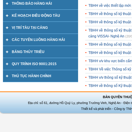
THÔNG BÁO HÀNG HẢI
TBHH về việc thiết lập mới
TBHH về thông số kỹ thuậ
KẾ HOẠCH ĐIỀU ĐỘNG TÀU
TBHH về thông số kỹ thuật
VỊ TRÍ TÀU TẠI CẢNG
TBHH về thông số kỹ thuật 
cảng VISSAI- Nghệ An
(20/
CÁC TUYẾN LUỒNG HÀNG HẢI
TBHH về thông số kỹ thuật
BẢNG THỦY TRIỀU
TBHH về thông số kỹ thuật
TBHH v/v khu vực biển cấm
QUY TRÌNH ISO 9001:2015
TBHH Về việc Thông số kỹ 
THỦ TỤC HÀNH CHÍNH
TBHH v/v thông số kỹ thuậ
TBHH về thông số Kỹ thuật
BẢN QUYỀN THUỘ
Địa chỉ: số 61, đường Hồ Quý Ly, phường Trường Vinh, Nghệ An - Điện t
Thiết kế và phát triển - Công ty T