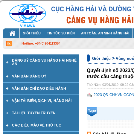
GIỚI THIỆU
TIN TỨC SỰ KIỆN
AN TOÀN, AN NINH HÀNG HẢI
Hotline: +84(0)904113354
>
Giới thiệu
Vùng nướ
ĐẢNG UỶ CẢNG VỤ HÀNG HẢI NGHỆ
AN
Quyết định số 2023
trước cầu cảng thuộ
VĂN BẢN ĐẢNG UỶ
Thứ Năm, 03/01/2019, 09:22 G
VĂN BẢN CHỈ ĐẠO ĐIỀU HÀNH
2023.QÐ-CHHVN.CCON
VẬN TẢI BIỂN, DỊCH VỤ HÀNG HẢI
TÀI LIỆU TUYÊN TRUYỀN
CÁC BIỂU MẪU VỀ THỦ TỤC