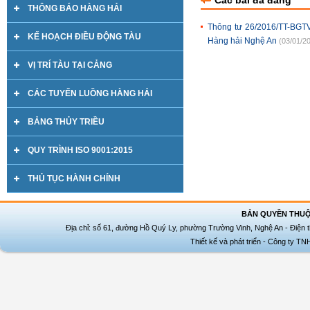
Các bài đã đăng
THÔNG BÁO HÀNG HẢI
Thông tư 26/2016/TT-BGTV
KẾ HOẠCH ĐIỀU ĐỘNG TÀU
Hàng hải Nghệ An
(03/01/2
VỊ TRÍ TÀU TẠI CẢNG
CÁC TUYẾN LUỒNG HÀNG HẢI
BẢNG THỦY TRIỀU
QUY TRÌNH ISO 9001:2015
THỦ TỤC HÀNH CHÍNH
BẢN QUYỀN THUỘ
Địa chỉ: số 61, đường Hồ Quý Ly, phường Trường Vinh, Nghệ An - Điện t
Thiết kế và phát triển - Công ty T